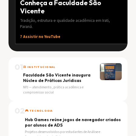
Conheça a Faculdade São
Vicente
Tradição, estrutura e qualidade acadêmica em Irati,
Paraná.
? Assistir no YouTube
01
⚖️ INSTITUCIONAL
Faculdade São Vicente inaugura
Núcleo de Práticas Jurídicas
NPJ — atendimento, prática acadêmica e
compromisso social
02
🎮 TECNOLOGIA
Hub Games reúne jogos de navegador criados
por alunos de ADS
Projetos desenvolvidos por estudantes de Análise e