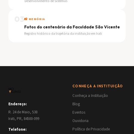
Desenvolvimento de Sistemas
03
📸 MEMÓRIA
Fotos do centenário da Faculdade São Vicente
Registro histórico da trajetória da instituição em Irati
CONHEÇA A INSTITUIÇÃO
Conheça a Instituição
Endereço:
Blog
R. 24 de Maio, 538
Eventos
Irati, PR, 84500-099
Ouvidoria
Política de Privacidade
Telefone: