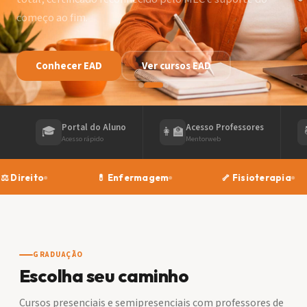
começo ao fim.
Conhecer EAD
Ver cursos EAD
Portal do Aluno
Acesso Professores
🎓
👩‍🏫
Acesso rápido
Mentorweb
🖥️ Ges
💊 Enfermagem
🦴 Fisioterapia
GRADUAÇÃO
Escolha seu caminho
Cursos presenciais e semipresenciais com professores de