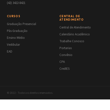
(42) 3422-8421
CURSOS
CENTRAL DE
ATENDIMENTO
Graduação Presencial
Central de Atendimento
Pàs-Graduação
Calendário Acadêmico
Ensino Médio
Trabalhe Conosco
Vestibular
Portarias
EAD
Convênio
CPA
CredIES
© 2022 - Todos os direitos reservados.